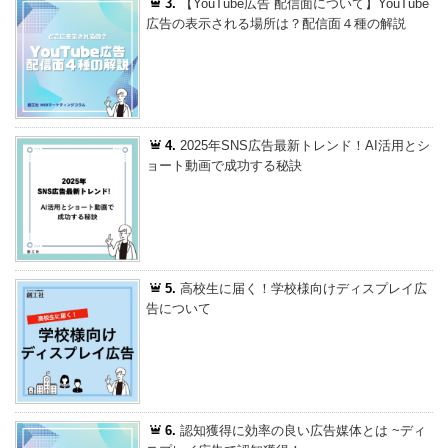
3.
【YouTube広告 配信面について】YouTube
広告の表示される場所は？配信面４種の解説
4.
2025年SNS広告最新トレンド！AI活用とシ
ョート動画で成功する秘訣
5.
高校生に届く！学校様向けディスプレイ広
告について
6.
認知獲得に効率の良い広告媒体とは ~ディ