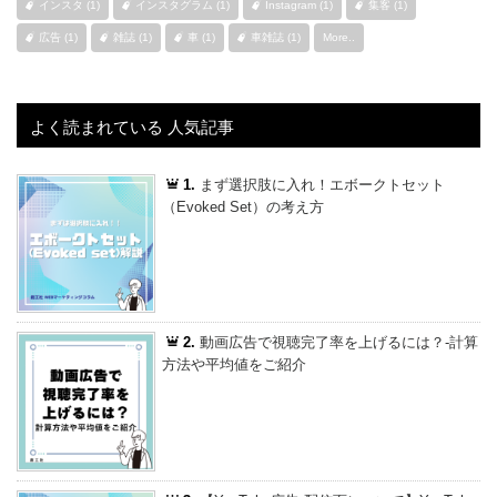
インスタ (1)
インスタグラム (1)
Instagram (1)
集客 (1)
広告 (1)
雑誌 (1)
車 (1)
車雑誌 (1)
More..
よく読まれている 人気記事
1.
まず選択肢に入れ！エボークトセット
（Evoked Set）の考え方
2.
動画広告で視聴完了率を上げるには？-計算
方法や平均値をご紹介