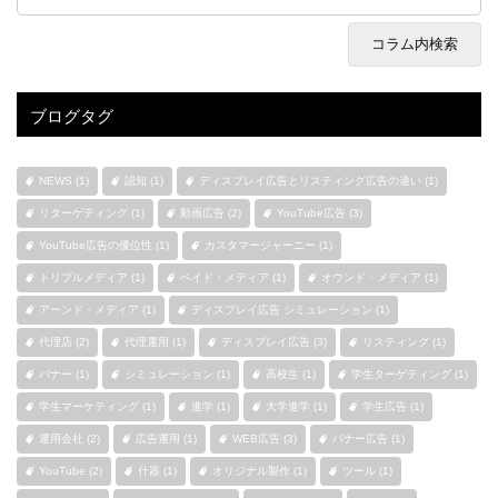
ブログタグ
NEWS (1)
認知 (1)
ディスプレイ広告とリスティング広告の違い (1)
リターゲティング (1)
動画広告 (2)
YouTube広告 (3)
YouTube広告の優位性 (1)
カスタマージャーニー (1)
トリプルメディア (1)
ペイド・メディア (1)
オウンド・メディア (1)
アーンド・メディア (1)
ディスプレイ広告 シミュレーション (1)
代理店 (2)
代理運用 (1)
ディスプレイ広告 (3)
リスティング (1)
バナー (1)
シミュレーション (1)
高校生 (1)
学生ターゲティング (1)
学生マーケティング (1)
進学 (1)
大学進学 (1)
学生広告 (1)
運用会社 (2)
広告運用 (1)
WEB広告 (3)
バナー広告 (1)
YouTube (2)
什器 (1)
オリジナル製作 (1)
ツール (1)