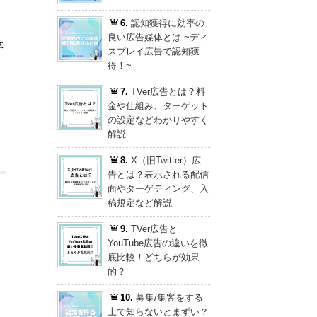
6.
認知獲得に効率の
良い広告媒体とは ~ディ
体
スプレイ広告で認知獲
得！~
7.
TVer広告とは？料
金や仕組み、ターゲット
の設定などわかりやすく
解説
8.
X（旧Twitter）広
告とは？表示される配信
面やターゲティング、入
稿規定など解説
9.
TVer広告と
YouTube広告の違いを徹
底比較！どちらが効果
的？
10.
募集/集客をする
上で知らないとまずい？