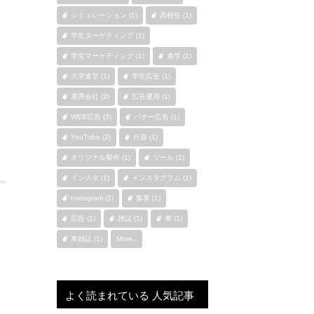
シミュレーション (1)
高校生 (1)
学生ターゲティング (1)
学生マーケティング (1)
進学 (1)
大学進学 (1)
学生広告 (1)
運用会社 (2)
広告運用 (1)
WEB広告 (3)
バナー広告 (1)
YouTube (2)
什器 (1)
オリジナル製作 (1)
ツール (1)
インスタ (1)
インスタグラム (1)
Instagram (1)
集客 (1)
広告 (1)
雑誌 (1)
車 (1)
車雑誌 (1)
More..
よく読まれている 人気記事