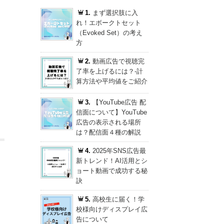
1.
まず選択肢に入
れ！エボークトセット
（Evoked Set）の考え
方
2.
動画広告で視聴完
了率を上げるには？-計
算方法や平均値をご紹介
3.
【YouTube広告 配
信面について】YouTube
広告の表示される場所
は？配信面４種の解説
4.
2025年SNS広告最
新トレンド！AI活用とシ
ョート動画で成功する秘
訣
5.
高校生に届く！学
校様向けディスプレイ広
告について