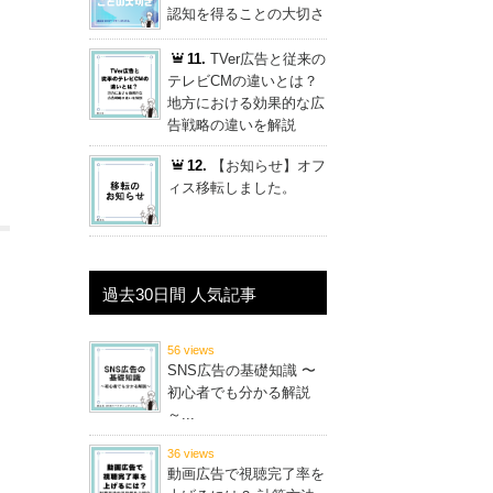
認知を得ることの大切さ
11.
TVer広告と従来の
テレビCMの違いとは？
地方における効果的な広
告戦略の違いを解説
12.
【お知らせ】オフ
ィス移転しました。
過去30日間 人気記事
56 views
SNS広告の基礎知識 〜
初心者でも分かる解説
～...
36 views
動画広告で視聴完了率を