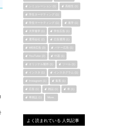
シミュレーション (1)
高校生 (1)
学生ターゲティング (1)
学生マーケティング (1)
進学 (1)
大学進学 (1)
学生広告 (1)
運用会社 (2)
広告運用 (1)
WEB広告 (3)
バナー広告 (1)
YouTube (2)
什器 (1)
オリジナル製作 (1)
ツール (1)
インスタ (1)
インスタグラム (1)
Instagram (1)
集客 (1)
広告 (1)
雑誌 (1)
車 (1)
り
車雑誌 (1)
More..
計
よく読まれている 人気記事