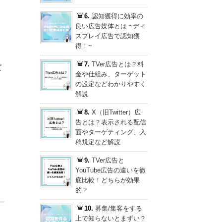
6.
認知獲得に効率の
良い広告媒体とは ~ディ
スプレイ広告で認知獲
得！~
7.
TVer広告とは？料
て
金や仕組み、ターゲット
の設定などわかりやすく
解説
8.
X（旧Twitter）広
告とは？表示される配信
面やターゲティング、入
稿規定など解説
9.
TVer広告と
YouTube広告の違いを徹
底比較！どちらが効果
的？
10.
募集/集客をする
上で知らないとまずい？