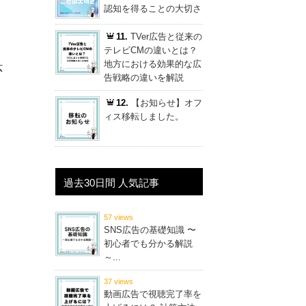
認知を得ることの大切さ
11.
TVer広告と従来の
テレビCMの違いとは？
地方における効果的な広
広
告戦略の違いを解説
、
12.
【お知らせ】オフ
ィス移転しました。
過去30日間 人気記事
57 views
SNS広告の基礎知識 〜
初心者でも分かる解説
～...
37 views
動画広告で視聴完了率を