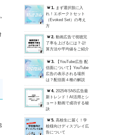
1.
まず選択肢に入
れ！エボークトセット
か
（Evoked Set）の考え
方
対
2.
動画広告で視聴完
了率を上げるには？-計
算方法や平均値をご紹介
3.
【YouTube広告 配
信面について】YouTube
広告の表示される場所
は？配信面４種の解説
4.
2025年SNS広告最
新トレンド！AI活用とシ
ョート動画で成功する秘
訣
5.
高校生に届く！学
認
校様向けディスプレイ広
告について