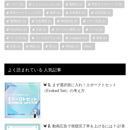
バナー (1)
シミュレーション (1)
高校生 (1)
学生ターゲティング (1)
学生マーケティング (1)
進学 (1)
大学進学 (1)
学生広告 (1)
運用会社 (2)
広告運用 (1)
WEB広告 (3)
バナー広告 (1)
YouTube (2)
什器 (1)
オリジナル製作 (1)
ツール (1)
インスタ (1)
インスタグラム (1)
Instagram (1)
集客 (1)
広告 (1)
雑誌 (1)
車 (1)
車雑誌 (1)
More..
よく読まれている 人気記事
1.
まず選択肢に入れ！エボークトセット
（Evoked Set）の考え方
2.
動画広告で視聴完了率を上げるには？-計算